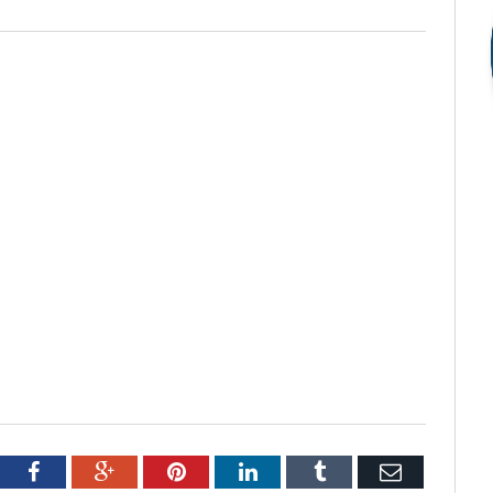
tter
Facebook
Google+
Pinterest
LinkedIn
Tumblr
Email