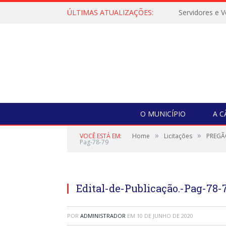
ÚLTIMAS ATUALIZAÇÕES:
O MUNICÍPIO
A 
»
»
VOCÊ ESTÁ EM:
Home
Licitações
PREGÃ
Pag-78-79
Edital-de-Publicação.-Pag-78-
POR
ADMINISTRADOR
EM
10 DE JUNHO DE 2020