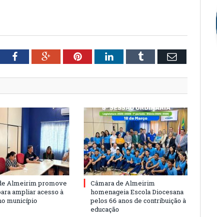
tter
Facebook
Google+
Pinterest
LinkedIn
Tumblr
Email
de Almeirim promove
Câmara de Almeirim
para ampliar acesso à
homenageia Escola Diocesana
no município
pelos 66 anos de contribuição à
educação