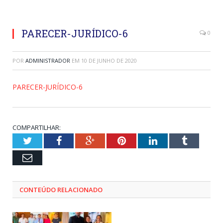
PARECER-JURÍDICO-6
0
POR
ADMINISTRADOR
EM
10 DE JUNHO DE 2020
PARECER-JURÍDICO-6
COMPARTILHAR:
Twitter
Facebook
Google+
Pinterest
LinkedIn
Tumblr
Email
CONTEÚDO RELACIONADO