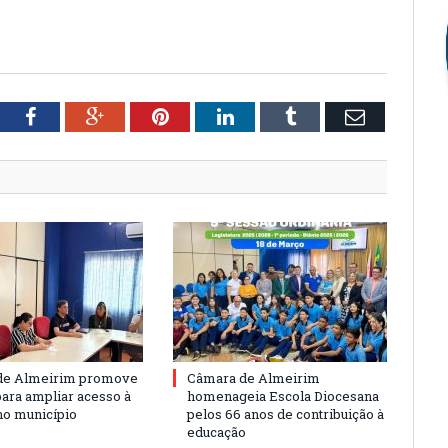
tter
Facebook
Google+
Pinterest
LinkedIn
Tumblr
Email
de Almeirim promove
Câmara de Almeirim
para ampliar acesso à
homenageia Escola Diocesana
no município
pelos 66 anos de contribuição à
educação