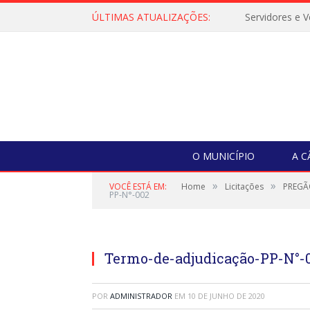
ÚLTIMAS ATUALIZAÇÕES:
O MUNICÍPIO
A 
»
»
VOCÊ ESTÁ EM:
Home
Licitações
PREGÃ
PP-N°-002
Termo-de-adjudicação-PP-N°-
POR
ADMINISTRADOR
EM
10 DE JUNHO DE 2020