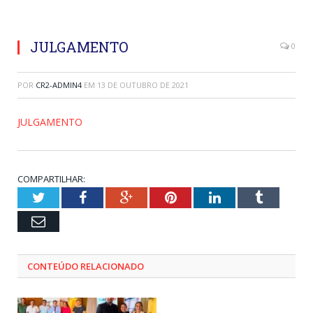
JULGAMENTO
0
POR
CR2-ADMIN4
EM
13 DE OUTUBRO DE 2021
JULGAMENTO
COMPARTILHAR:
Twitter
Facebook
Google+
Pinterest
LinkedIn
Tumblr
Email
CONTEÚDO RELACIONADO