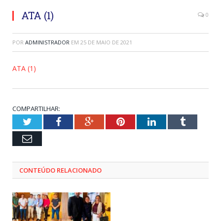
ATA (1)
0
POR
ADMINISTRADOR
EM
25 DE MAIO DE 2021
ATA (1)
COMPARTILHAR:
Twitter
Facebook
Google+
Pinterest
LinkedIn
Tumblr
Email
CONTEÚDO RELACIONADO