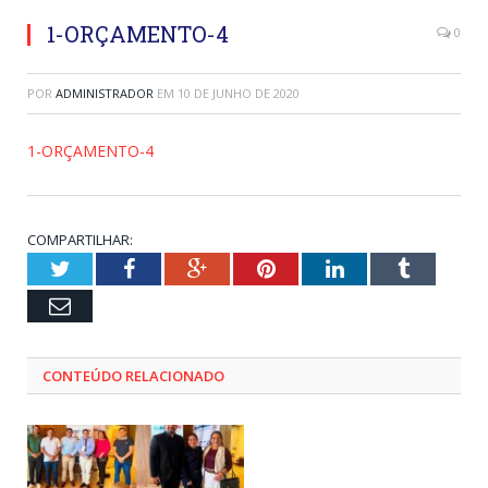
1-ORÇAMENTO-4
0
POR
ADMINISTRADOR
EM
10 DE JUNHO DE 2020
1-ORÇAMENTO-4
COMPARTILHAR:
Twitter
Facebook
Google+
Pinterest
LinkedIn
Tumblr
Email
CONTEÚDO RELACIONADO