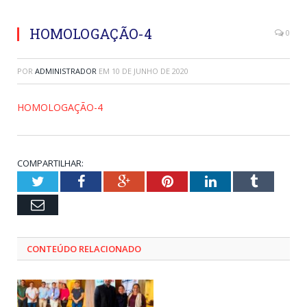
HOMOLOGAÇÃO-4
0
POR
ADMINISTRADOR
EM
10 DE JUNHO DE 2020
HOMOLOGAÇÃO-4
COMPARTILHAR:
Twitter
Facebook
Google+
Pinterest
LinkedIn
Tumblr
Email
CONTEÚDO RELACIONADO