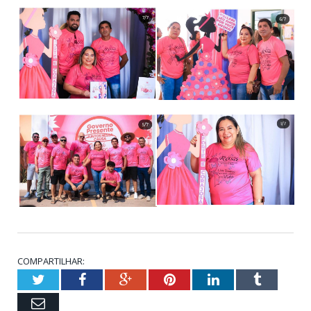
COMPARTILHAR:
Twitter
Facebook
Google+
Pinterest
LinkedIn
Tumblr
Email