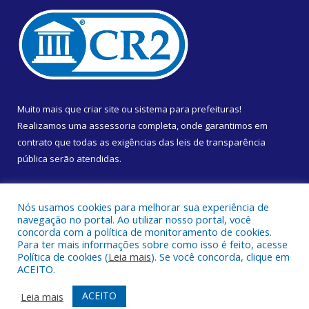
Muito mais que
criar site
ou
sistema para prefeituras
!
Realizamos uma
assessoria
completa, onde garantimos em
contrato que todas as exigências das
leis de transparência
pública
serão atendidas.
Conheça o
PNTP
e o
Radar da Transparência Pública
Nós usamos cookies para melhorar sua experiência de
navegação no portal. Ao utilizar nosso portal, você
concorda com a política de monitoramento de cookies.
Para ter mais informações sobre como isso é feito, acesse
Política de cookies (
Leia mais
). Se você concorda, clique em
Todos os direitos reservados a Câmara Municipal de Almeirim.
ACEITO.
Mapa do Site
Acessar Área Administrativa
ACEITO
Leia mais
Acessar Webmail