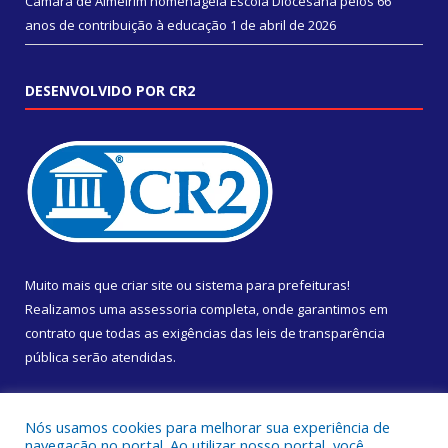
Câmara de Almeirim homenageia Escola Diocesana pelos 66
anos de contribuição à educação
1 de abril de 2026
DESENVOLVIDO POR CR2
Muito mais que
criar site
ou
sistema para prefeituras
!
Realizamos uma
assessoria
completa, onde garantimos em
contrato que todas as exigências das
leis de transparência
pública
serão atendidas.
Conheça o
PNTP
e o
Radar da Transparência Pública
Nós usamos cookies para melhorar sua experiência de
navegação no portal. Ao utilizar nosso portal, você