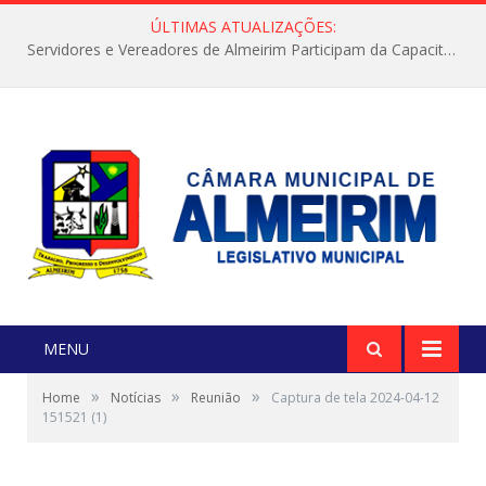
ÚLTIMAS ATUALIZAÇÕES:
Servidores e Vereadores de Almeirim Participam da Capacitação “Orientar é a Nossa Missão”
MENU
»
»
»
Home
Notícias
Reunião
Captura de tela 2024-04-12
151521 (1)