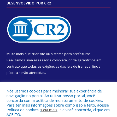
DESENVOLVIDO POR CR2
Muito mais que
criar site
ou
sistema para prefeituras
!
Realizamos uma
assessoria
completa, onde garantimos em
contrato que todas as exigências das
leis de transparência
pública
serão atendidas.
Conheça o
PNTP
e o
Radar da Transparência Pública
Nós usamos cookies para melhorar sua experiência de
navegação no portal. Ao utilizar nosso portal, você
concorda com a política de monitoramento de cookies.
Para ter mais informações sobre como isso é feito, acesse
Política de cookies (
Leia mais
). Se você concorda, clique em
Todos os direitos reservados a Câmara Municipal de Almeirim.
ACEITO.