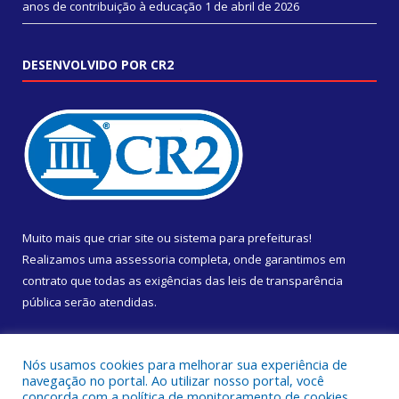
anos de contribuição à educação
1 de abril de 2026
DESENVOLVIDO POR CR2
Muito mais que
criar site
ou
sistema para prefeituras
!
Realizamos uma
assessoria
completa, onde garantimos em
contrato que todas as exigências das
leis de transparência
pública
serão atendidas.
Conheça o
PNTP
e o
Radar da Transparência Pública
Nós usamos cookies para melhorar sua experiência de
navegação no portal. Ao utilizar nosso portal, você
concorda com a política de monitoramento de cookies.