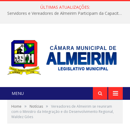
ÚLTIMAS ATUALIZAÇÕES:
Servidores e Vereadores de Almeirim Participam da Capacitação “Orientar é a Nossa Missão”
MENU
»
»
Home
Notícias
Vereadores de Almeirim se reuniram
com o Ministro da Integração e do Desenvolvimento Regional,
Waldez Góes