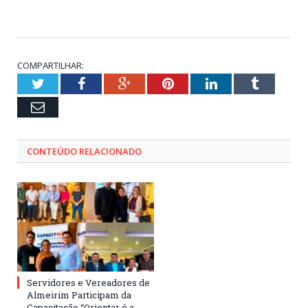
COMPARTILHAR:
Twitter
Facebook
Google+
Pinterest
LinkedIn
Tumblr
Email
CONTEÚDO RELACIONADO
Servidores e Vereadores de
Almeirim Participam da
Capacitação “Orientar é a