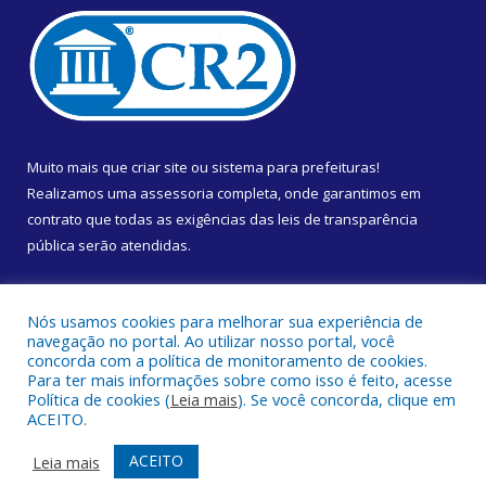
Muito mais que
criar site
ou
sistema para prefeituras
!
Realizamos uma
assessoria
completa, onde garantimos em
contrato que todas as exigências das
leis de transparência
pública
serão atendidas.
Conheça o
PNTP
e o
Radar da Transparência Pública
Nós usamos cookies para melhorar sua experiência de
navegação no portal. Ao utilizar nosso portal, você
concorda com a política de monitoramento de cookies.
Para ter mais informações sobre como isso é feito, acesse
Política de cookies (
Leia mais
). Se você concorda, clique em
Todos os direitos reservados a Câmara Municipal de Almeirim.
ACEITO.
Mapa do Site
Acessar Área Administrativa
ACEITO
Leia mais
Acessar Webmail