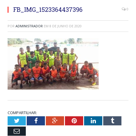
FB_IMG_1523364437396
0
POR
ADMINISTRADOR
EM
8 DE JUNHO DE 2020
COMPARTILHAR:
Twitter
Facebook
Google+
Pinterest
LinkedIn
Tumblr
Email