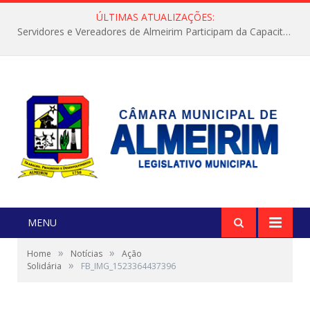
ÚLTIMAS ATUALIZAÇÕES:
Servidores e Vereadores de Almeirim Participam da Capacitação “Orientar é a Nossa Missão”
MENU
»
»
Home
Notícias
Ação
»
Solidária
FB_IMG_1523364437396