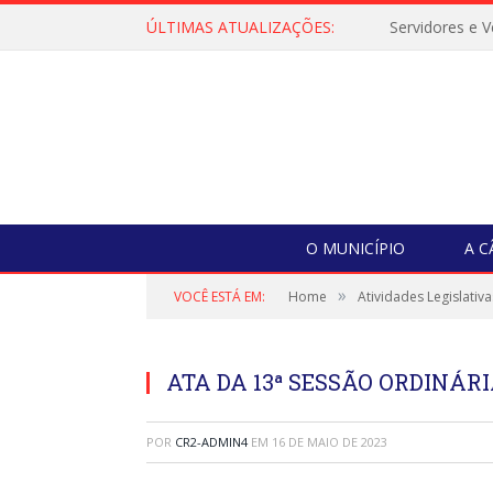
ÚLTIMAS ATUALIZAÇÕES:
O MUNICÍPIO
A 
»
VOCÊ ESTÁ EM:
Home
Atividades Legislativa
ATA DA 13ª SESSÃO ORDINÁRIA
POR
CR2-ADMIN4
EM
16 DE MAIO DE 2023