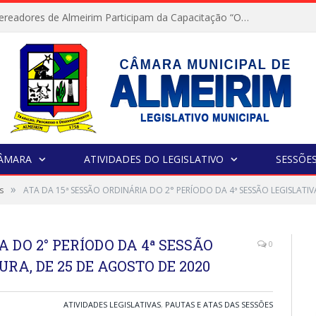
Servidores e Vereadores de Almeirim Participam da Capacitação “Orientar é a Nossa Missão”
CÂMARA
ATIVIDADES DO LEGISLATIVO
SESSÕE
»
s
ATA DA 15ª SESSÃO ORDINÁRIA DO 2° PERÍODO DA 4ª SESSÃO LEGISLATIV
A DO 2° PERÍODO DA 4ª SESSÃO
0
URA, DE 25 DE AGOSTO DE 2020
ATIVIDADES LEGISLATIVAS
,
PAUTAS E ATAS DAS SESSÕES