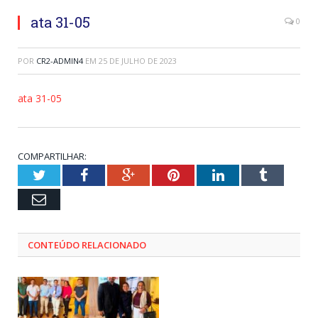
ata 31-05
0
POR
CR2-ADMIN4
EM
25 DE JULHO DE 2023
ata 31-05
COMPARTILHAR:
Twitter
Facebook
Google+
Pinterest
LinkedIn
Tumblr
Email
CONTEÚDO RELACIONADO