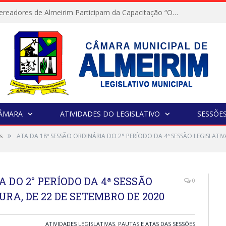
Servidores e Vereadores de Almeirim Participam da Capacitação “Orientar é a Nossa Missão”
CÂMARA
ATIVIDADES DO LEGISLATIVO
SESSÕE
»
s
ATA DA 18ª SESSÃO ORDINÁRIA DO 2° PERÍODO DA 4ª SESSÃO LEGISLATIV
A DO 2° PERÍODO DA 4ª SESSÃO
0
URA, DE 22 DE SETEMBRO DE 2020
ATIVIDADES LEGISLATIVAS
,
PAUTAS E ATAS DAS SESSÕES