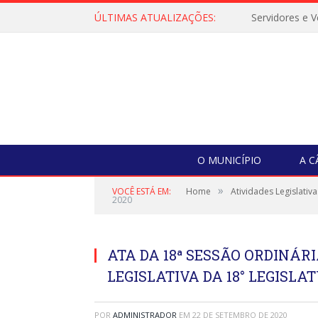
ÚLTIMAS ATUALIZAÇÕES:
O MUNICÍPIO
A 
»
VOCÊ ESTÁ EM:
Home
Atividades Legislativa
2020
ATA DA 18ª SESSÃO ORDINÁRI
LEGISLATIVA DA 18° LEGISLAT
POR
ADMINISTRADOR
EM
22 DE SETEMBRO DE 2020