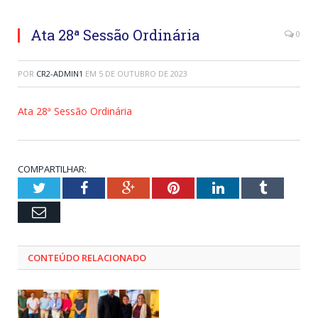
Ata 28ª Sessão Ordinária
0
POR
CR2-ADMIN1
EM
5 DE OUTUBRO DE 2023
Ata 28ª Sessão Ordinária
COMPARTILHAR:
Twitter
Facebook
Google+
Pinterest
LinkedIn
Tumblr
Email
CONTEÚDO RELACIONADO