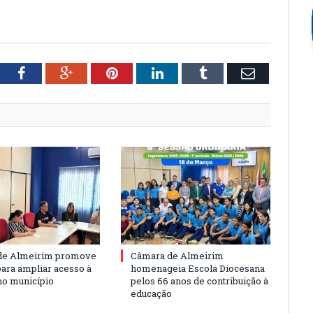
tter
Facebook
Google+
Pinterest
LinkedIn
Tumblr
Email
de Almeirim promove
Câmara de Almeirim
para ampliar acesso à
homenageia Escola Diocesana
no município
pelos 66 anos de contribuição à
educação