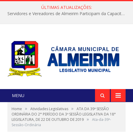
ÚLTIMAS ATUALIZAÇÕES:
Servidores e Vereadores de Almeirim Participam da Capacitação “Orientar é a Nossa Missão”
MENU
»
»
Home
Atividades Legislativas
ATA DA 39ª SESSÃO
ORDINÁRIA DO 2° PERÍODO DA 3ª SESSÃO LEGISLATIVA DA 18°
»
LEGISLATURA, DE 22 DE OUTUBRO DE 2019
Ata-da-39ª-
Sessão-Ordinária