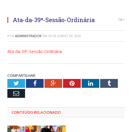
Ata-da-39ª-Sessão-Ordinária
0
POR
ADMINISTRADOR
EM
10 DE JUNHO DE 2020
Ata-da-39ª-Sessão-Ordinária
COMPARTILHAR:
Twitter
Facebook
Google+
Pinterest
LinkedIn
Tumblr
Email
CONTEÚDO RELACIONADO