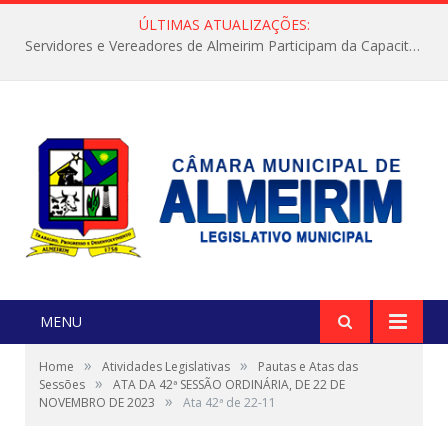
ÚLTIMAS ATUALIZAÇÕES:
Servidores e Vereadores de Almeirim Participam da Capacitação “Orientar é a Nossa Missão”
MENU
»
»
Home
Atividades Legislativas
Pautas e Atas das
»
Sessões
ATA DA 42ª SESSÃO ORDINÁRIA, DE 22 DE
»
NOVEMBRO DE 2023
Ata 42ª de 22-11