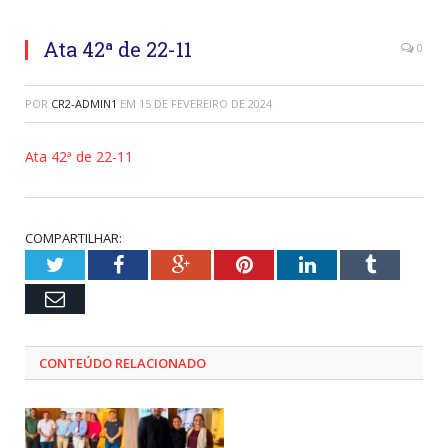
Ata 42ª de 22-11
0
POR
CR2-ADMIN1
EM
15 DE FEVEREIRO DE 2024
Ata 42ª de 22-11
COMPARTILHAR:
Twitter
Facebook
Google+
Pinterest
LinkedIn
Tumblr
Email
CONTEÚDO RELACIONADO