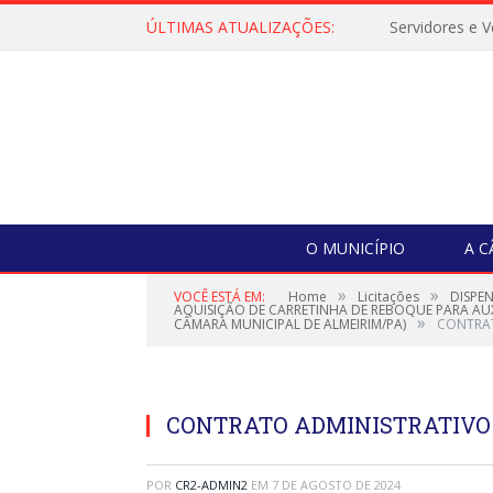
ÚLTIMAS ATUALIZAÇÕES:
O MUNICÍPIO
A 
»
»
VOCÊ ESTÁ EM:
Home
Licitações
DISPE
AQUISIÇÃO DE CARRETINHA DE REBOQUE PARA AU
»
CÂMARA MUNICIPAL DE ALMEIRIM/PA)
CONTRAT
CONTRATO ADMINISTRATIVO N
POR
CR2-ADMIN2
EM
7 DE AGOSTO DE 2024