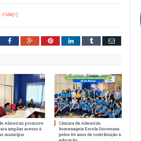
-CMA[1]
tter
Facebook
Google+
Pinterest
LinkedIn
Tumblr
Email
de Almeirim promove
Câmara de Almeirim
para ampliar acesso à
homenageia Escola Diocesana
no município
pelos 66 anos de contribuição à
educação