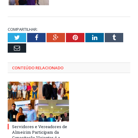
COMPARTILHAR:
Twitter
Facebook
Google+
Pinterest
LinkedIn
Tumblr
Email
CONTEÚDO RELACIONADO
Servidores e Vereadores de
Almeirim Participam da
Capacitação “Orientar é a