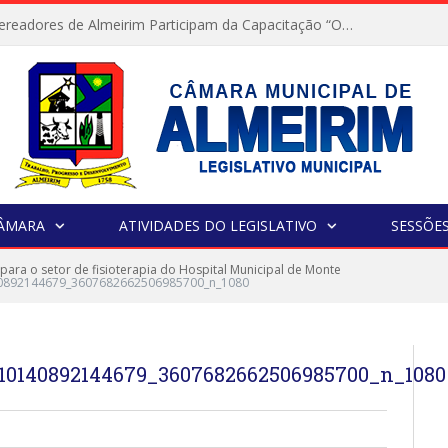
Servidores e Vereadores de Almeirim Participam da Capacitação “Orientar é a Nossa Missão”
CÂMARA
ATIVIDADES DO LEGISLATIVO
SESSÕE
 para o setor de fisioterapia do Hospital Municipal de Monte
40892144679_3607682662506985700_n_1080
10140892144679_3607682662506985700_n_1080