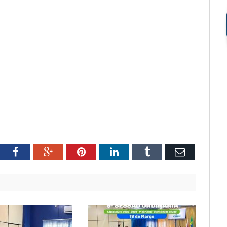
tter
Facebook
Google+
Pinterest
LinkedIn
Tumblr
Email