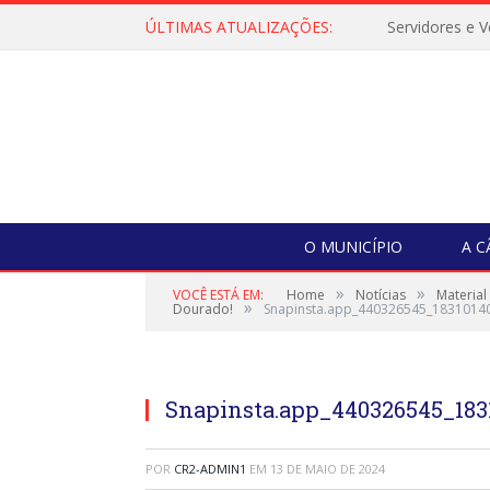
ÚLTIMAS ATUALIZAÇÕES:
O MUNICÍPIO
A 
»
»
VOCÊ ESTÁ EM:
Home
Notícias
Material
»
Dourado!
Snapinsta.app_440326545_183101
Snapinsta.app_440326545_183
POR
CR2-ADMIN1
EM
13 DE MAIO DE 2024