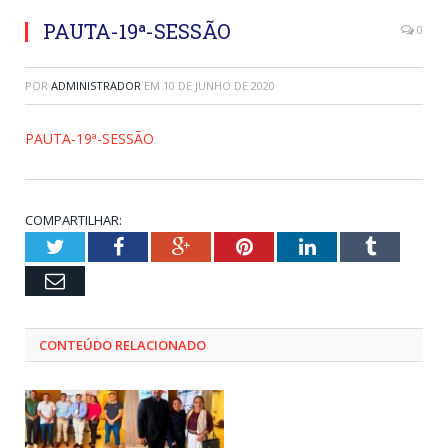
PAUTA-19ª-SESSÃO
0
POR
ADMINISTRADOR
EM
10 DE JUNHO DE 2020
PAUTA-19ª-SESSÃO
COMPARTILHAR:
Twitter
Facebook
Google+
Pinterest
LinkedIn
Tumblr
Email
CONTEÚDO RELACIONADO