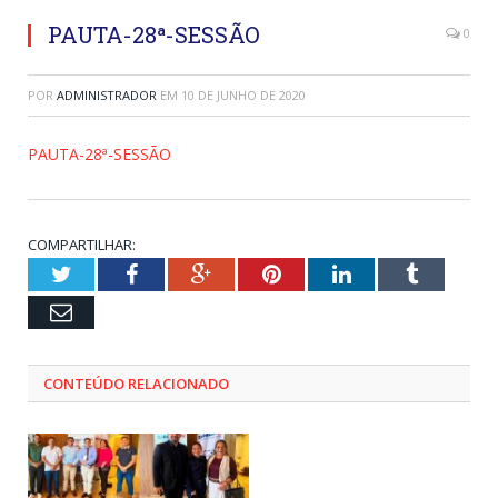
PAUTA-28ª-SESSÃO
0
POR
ADMINISTRADOR
EM
10 DE JUNHO DE 2020
PAUTA-28ª-SESSÃO
COMPARTILHAR:
Twitter
Facebook
Google+
Pinterest
LinkedIn
Tumblr
Email
CONTEÚDO RELACIONADO