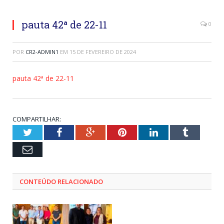
pauta 42ª de 22-11
0
POR
CR2-ADMIN1
EM
15 DE FEVEREIRO DE 2024
pauta 42ª de 22-11
COMPARTILHAR:
Twitter
Facebook
Google+
Pinterest
LinkedIn
Tumblr
Email
CONTEÚDO RELACIONADO