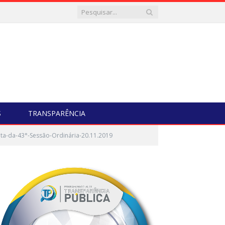
S
TRANSPARÊNCIA
ta-da-43°-Sessão-Ordinária-20.11.2019