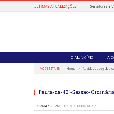
ÚLTIMAS ATUALIZAÇÕES:
O MUNICÍPIO
A 
»
VOCÊ ESTÁ EM:
Home
Atividades Legislativa
Pauta-da-43°-Sessão-Ordinária-
POR
ADMINISTRADOR
EM
10 DE JUNHO DE 2020