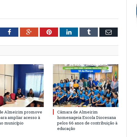
tter
Facebook
Google+
Pinterest
LinkedIn
Tumblr
Email
de Almeirim promove
Câmara de Almeirim
para ampliar acesso à
homenageia Escola Diocesana
no município
pelos 66 anos de contribuição à
educação