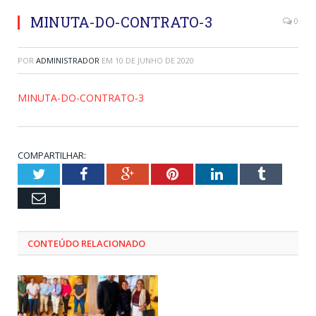
MINUTA-DO-CONTRATO-3
0
POR
ADMINISTRADOR
EM
10 DE JUNHO DE 2020
MINUTA-DO-CONTRATO-3
COMPARTILHAR:
Twitter
Facebook
Google+
Pinterest
LinkedIn
Tumblr
Email
CONTEÚDO RELACIONADO