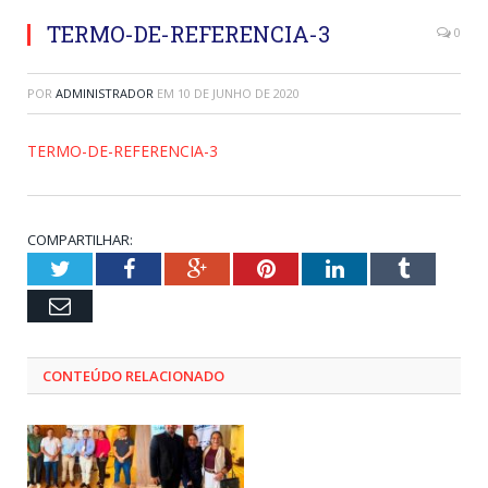
TERMO-DE-REFERENCIA-3
0
POR
ADMINISTRADOR
EM
10 DE JUNHO DE 2020
TERMO-DE-REFERENCIA-3
COMPARTILHAR:
Twitter
Facebook
Google+
Pinterest
LinkedIn
Tumblr
Email
CONTEÚDO RELACIONADO