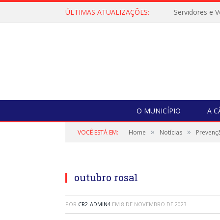
ÚLTIMAS ATUALIZAÇÕES:
O MUNICÍPIO
A 
»
»
VOCÊ ESTÁ EM:
Home
Notícias
Prevenç
outubro rosa1
POR
CR2-ADMIN4
EM
8 DE NOVEMBRO DE 2023