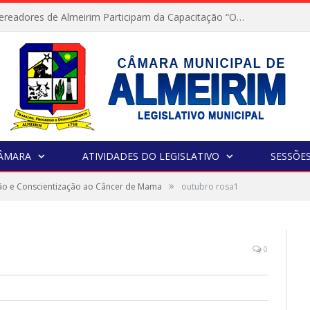
Servidores e Vereadores de Almeirim Participam da Capacitação “Orientar é a Nossa Missão”
CÂMARA
ATIVIDADES DO LEGISLATIVO
SESSÕE
»
ão e Conscientização ao Câncer de Mama
outubro rosa1
0