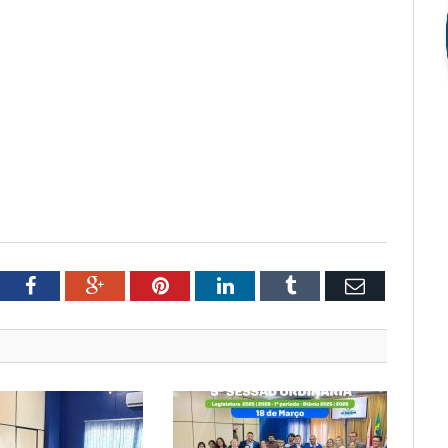
tter
Facebook
Google+
Pinterest
LinkedIn
Tumblr
Email