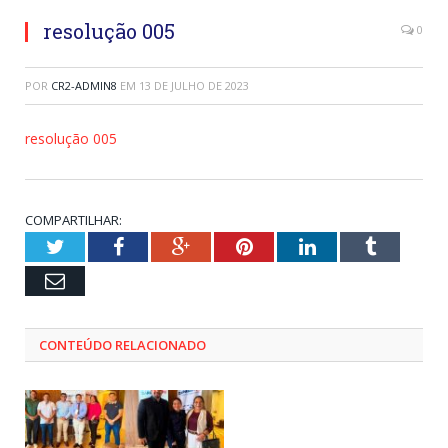
resolução 005
0
POR
CR2-ADMIN8
EM
13 DE JULHO DE 2023
resolução 005
COMPARTILHAR:
Twitter
Facebook
Google+
Pinterest
LinkedIn
Tumblr
Email
CONTEÚDO RELACIONADO