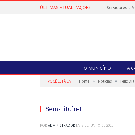
ÚLTIMAS ATUALIZAÇÕES:
O MUNICÍPIO
A 
»
»
VOCÊ ESTÁ EM:
Home
Notícias
Feliz Di
Sem-título-1
POR
ADMINISTRADOR
EM
8 DE JUNHO DE 2020