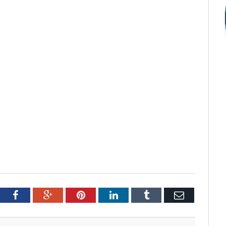
tter
Facebook
Google+
Pinterest
LinkedIn
Tumblr
Email