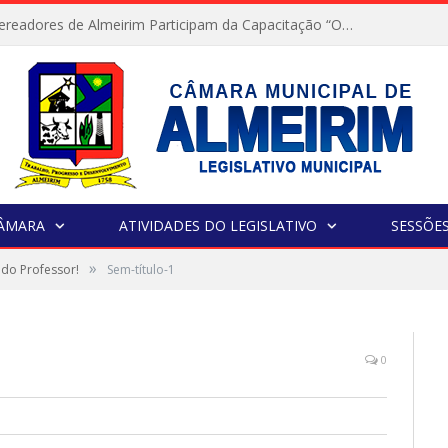
Servidores e Vereadores de Almeirim Participam da Capacitação “Orientar é a Nossa Missão”
CÂMARA
ATIVIDADES DO LEGISLATIVO
SESSÕE
»
a do Professor!
Sem-título-1
0