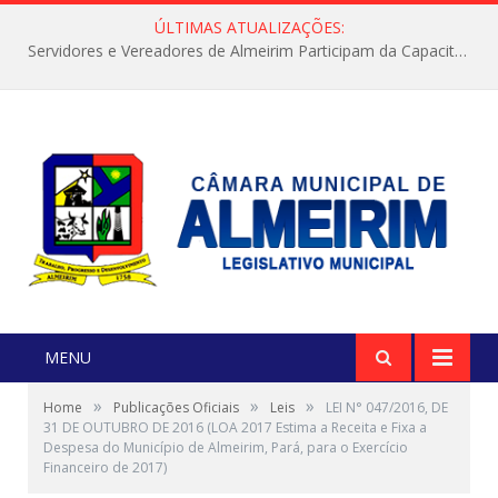
ÚLTIMAS ATUALIZAÇÕES:
Servidores e Vereadores de Almeirim Participam da Capacitação “Orientar é a Nossa Missão”
MENU
»
»
»
Home
Publicações Oficiais
Leis
LEI N° 047/2016, DE
31 DE OUTUBRO DE 2016 (LOA 2017 Estima a Receita e Fixa a
Despesa do Município de Almeirim, Pará, para o Exercício
Financeiro de 2017)