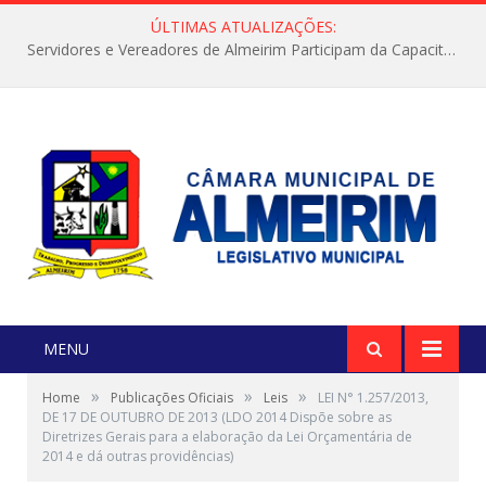
ÚLTIMAS ATUALIZAÇÕES:
Servidores e Vereadores de Almeirim Participam da Capacitação “Orientar é a Nossa Missão”
MENU
»
»
»
Home
Publicações Oficiais
Leis
LEI N° 1.257/2013,
DE 17 DE OUTUBRO DE 2013 (LDO 2014 Dispõe sobre as
Diretrizes Gerais para a elaboração da Lei Orçamentária de
2014 e dá outras providências)