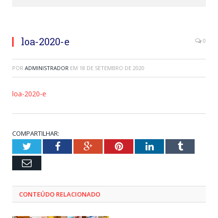
loa-2020-e
0
POR
ADMINISTRADOR
EM
18 DE SETEMBRO DE 2020
loa-2020-e
COMPARTILHAR:
Twitter
Facebook
Google+
Pinterest
LinkedIn
Tumblr
Email
CONTEÚDO RELACIONADO