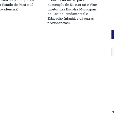
izada do Município de
critérios técnicos, para
 Estado do Pará e dá
nomeação de Diretor (a) e Vice-
rovidências)
diretor das Escolas Municipais
de Ensino Fundamental e
Educação Infantil, e dá outras
providências)