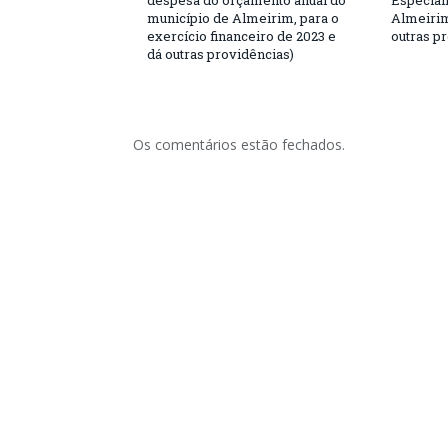
despesa do orçamento anual do
Especial
município de Almeirim, para o
Almeirim
exercício financeiro de 2023 e
outras p
dá outras providências)
Os comentários estão fechados.