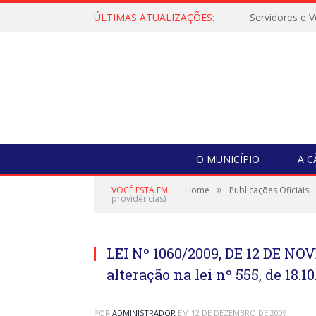
ÚLTIMAS ATUALIZAÇÕES:
O MUNICÍPIO
A 
»
VOCÊ ESTÁ EM:
Home
Publicações Oficiais
providências)
LEI Nº 1060/2009, DE 12 DE NO
alteração na lei nº 555, de 18.1
POR
ADMINISTRADOR
EM
12 DE DEZEMBRO DE 2009