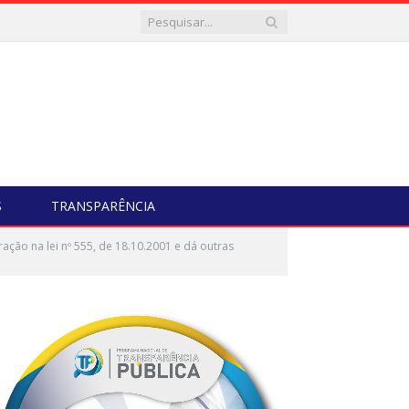
S
TRANSPARÊNCIA
ção na lei nº 555, de 18.10.2001 e dá outras