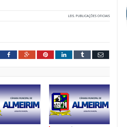
LEIS
,
PUBLICAÇÕES OFICIAIS
tter
Facebook
Google+
Pinterest
LinkedIn
Tumblr
Email