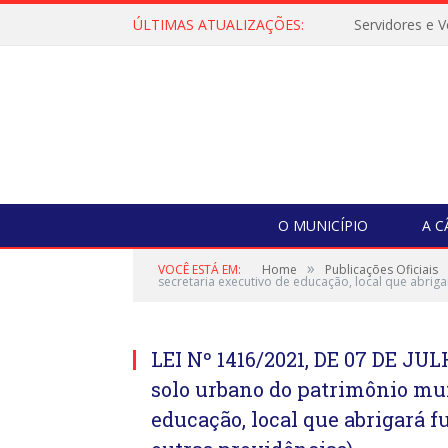
ÚLTIMAS ATUALIZAÇÕES:
O MUNICÍPIO
A 
»
VOCÊ ESTÁ EM:
Home
Publicações Oficiais
secretaria executivo de educação, local que abrigar
LEI Nº 1416/2021, DE 07 DE JUL
solo urbano do patrimônio mun
educação, local que abrigará fu