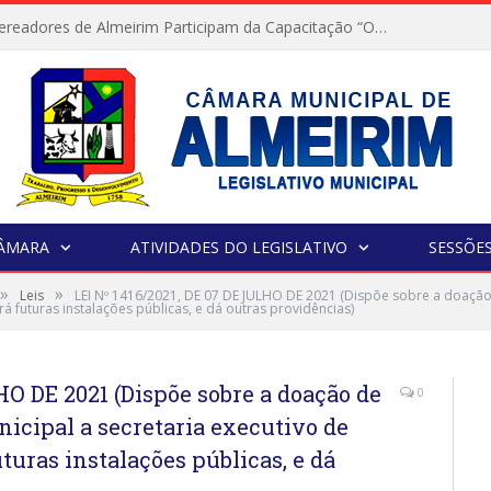
Servidores e Vereadores de Almeirim Participam da Capacitação “Orientar é a Nossa Missão”
CÂMARA
ATIVIDADES DO LEGISLATIVO
SESSÕE
»
»
Leis
LEI Nº 1416/2021, DE 07 DE JULHO DE 2021 (Dispõe sobre a doação
á futuras instalações públicas, e dá outras providências)
HO DE 2021 (Dispõe sobre a doação de
0
icipal a secretaria executivo de
turas instalações públicas, e dá