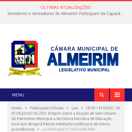
ÚLTIMAS ATUALIZAÇÕES:
Servidores e Vereadores de Almeirim Participam da Capacitação “Orientar é a Nossa Missão”
MENU
»
»
»
Home
Publicações Oficiais
Leis
LEI Nº 1419/2021, DE
07 DE JULHO DE 2021 (Dispõe sobre a doação de Solo Urbano
do Patrimônio Municipal a Secretaria Executiva de Educação,
local que abrigará futuras instalações públicas e dá outras
»
providências)
Lei-Municipal-nº-1419-GAB-PMA