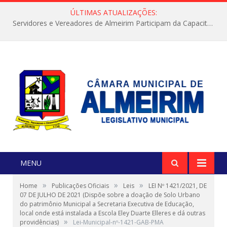
ÚLTIMAS ATUALIZAÇÕES:
Servidores e Vereadores de Almeirim Participam da Capacitação “Orientar é a Nossa Missão”
MENU
»
»
»
Home
Publicações Oficiais
Leis
LEI Nº 1421/2021, DE
07 DE JULHO DE 2021 (Dispõe sobre a doação de Solo Urbano
do patrimônio Municipal a Secretaria Executiva de Educação,
local onde está instalada a Escola Eley Duarte Elleres e dá outras
»
providências)
Lei-Municipal-nº-1421-GAB-PMA