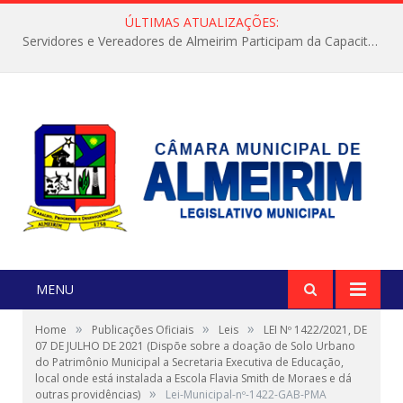
ÚLTIMAS ATUALIZAÇÕES:
Servidores e Vereadores de Almeirim Participam da Capacitação “Orientar é a Nossa Missão”
MENU
»
»
»
Home
Publicações Oficiais
Leis
LEI Nº 1422/2021, DE
07 DE JULHO DE 2021 (Dispõe sobre a doação de Solo Urbano
do Patrimônio Municipal a Secretaria Executiva de Educação,
local onde está instalada a Escola Flavia Smith de Moraes e dá
»
outras providências)
Lei-Municipal-nº-1422-GAB-PMA