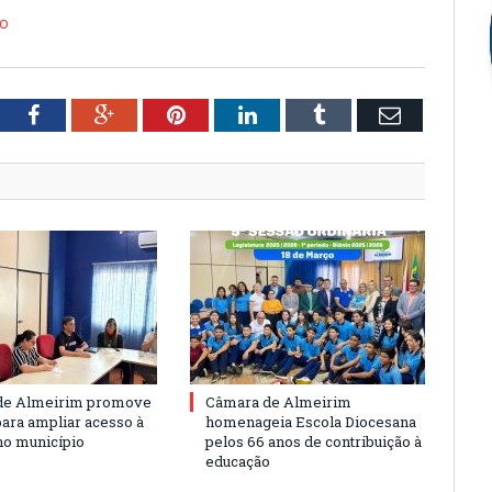
io
tter
Facebook
Google+
Pinterest
LinkedIn
Tumblr
Email
de Almeirim promove
Câmara de Almeirim
para ampliar acesso à
homenageia Escola Diocesana
no município
pelos 66 anos de contribuição à
educação