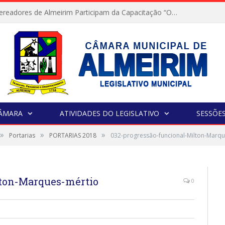
Servidores e Vereadores de Almeirim Participam da Capacitação “Orientar é a Nossa Missão”
CÂMARA
ATIVIDADES DO LEGISLATIVO
SESSÕE
»
»
»
Portarias
PORTARIAS 2018
032-progressão-funcional-Milton-Marqu
lton-Marques-mértio
0