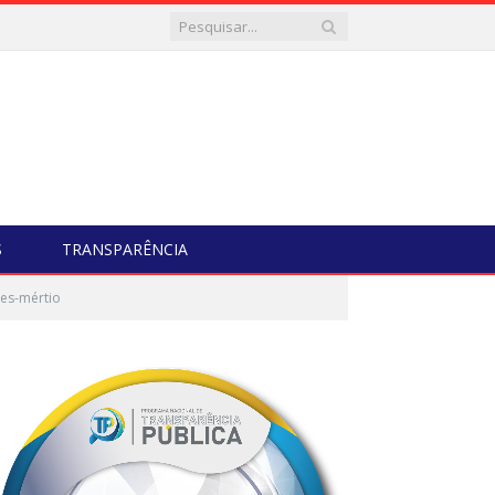
S
TRANSPARÊNCIA
es-mértio