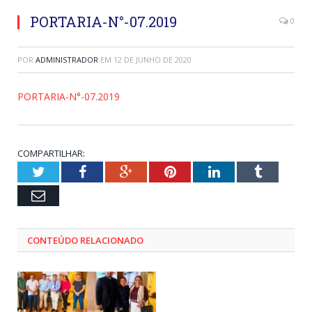
PORTARIA-N°-07.2019
0
POR
ADMINISTRADOR
EM
12 DE JUNHO DE 2020
PORTARIA-N°-07.2019
COMPARTILHAR:
Twitter
Facebook
Google+
Pinterest
LinkedIn
Tumblr
Email
CONTEÚDO RELACIONADO