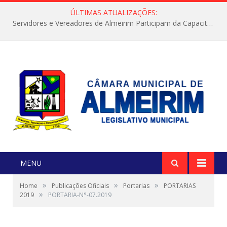
ÚLTIMAS ATUALIZAÇÕES:
Servidores e Vereadores de Almeirim Participam da Capacitação “Orientar é a Nossa Missão”
MENU
»
»
»
Home
Publicações Oficiais
Portarias
PORTARIAS
»
2019
PORTARIA-N°-07.2019