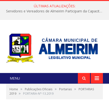
ÚLTIMAS ATUALIZAÇÕES:
Servidores e Vereadores de Almeirim Participam da Capacitação “Orientar é a Nossa Missão”
MENU
»
»
»
Home
Publicações Oficiais
Portarias
PORTARIAS
»
2019
PORTARIA-N°-13.2019