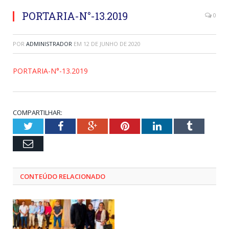
PORTARIA-N°-13.2019
0
POR
ADMINISTRADOR
EM
12 DE JUNHO DE 2020
PORTARIA-N°-13.2019
COMPARTILHAR:
Twitter
Facebook
Google+
Pinterest
LinkedIn
Tumblr
Email
CONTEÚDO RELACIONADO