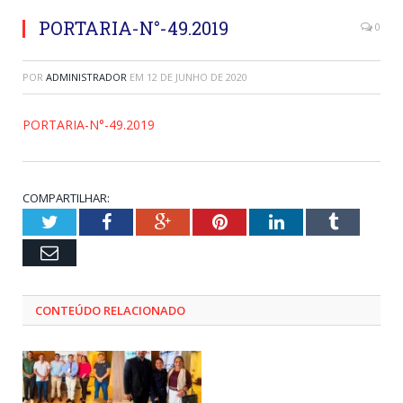
PORTARIA-N°-49.2019
0
POR
ADMINISTRADOR
EM
12 DE JUNHO DE 2020
PORTARIA-N°-49.2019
COMPARTILHAR:
Twitter
Facebook
Google+
Pinterest
LinkedIn
Tumblr
Email
CONTEÚDO RELACIONADO