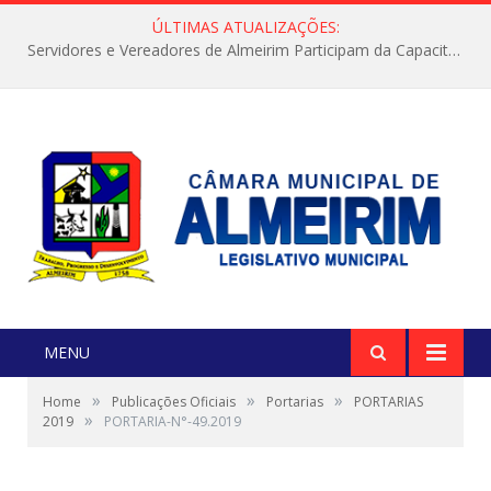
ÚLTIMAS ATUALIZAÇÕES:
Servidores e Vereadores de Almeirim Participam da Capacitação “Orientar é a Nossa Missão”
MENU
»
»
»
Home
Publicações Oficiais
Portarias
PORTARIAS
»
2019
PORTARIA-N°-49.2019