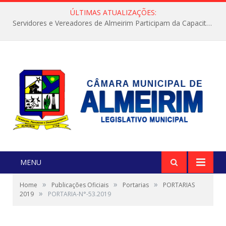
ÚLTIMAS ATUALIZAÇÕES:
Servidores e Vereadores de Almeirim Participam da Capacitação “Orientar é a Nossa Missão”
MENU
»
»
»
Home
Publicações Oficiais
Portarias
PORTARIAS
»
2019
PORTARIA-N°-53.2019