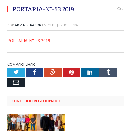
PORTARIA-N°-53.2019
0
POR
ADMINISTRADOR
EM
12 DE JUNHO DE 2020
PORTARIA-N°-53.2019
COMPARTILHAR:
Twitter
Facebook
Google+
Pinterest
LinkedIn
Tumblr
Email
CONTEÚDO RELACIONADO