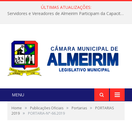
ÚLTIMAS ATUALIZAÇÕES:
Servidores e Vereadores de Almeirim Participam da Capacitação “Orientar é a Nossa Missão”
MENU
»
»
»
Home
Publicações Oficiais
Portarias
PORTARIAS
»
2019
PORTARIA-N°-66.2019