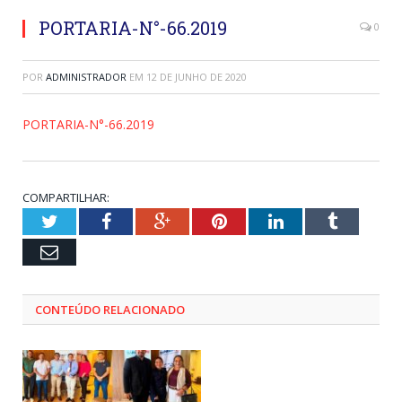
PORTARIA-N°-66.2019
0
POR
ADMINISTRADOR
EM
12 DE JUNHO DE 2020
PORTARIA-N°-66.2019
COMPARTILHAR:
Twitter
Facebook
Google+
Pinterest
LinkedIn
Tumblr
Email
CONTEÚDO RELACIONADO