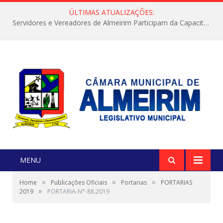
ÚLTIMAS ATUALIZAÇÕES:
Servidores e Vereadores de Almeirim Participam da Capacitação “Orientar é a Nossa Missão”
MENU
»
»
»
Home
Publicações Oficiais
Portarias
PORTARIAS
»
2019
PORTARIA-N°-88.2019