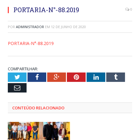
PORTARIA-N°-88.2019
0
POR
ADMINISTRADOR
EM
12 DE JUNHO DE 2020
PORTARIA-N°-88.2019
COMPARTILHAR:
Twitter
Facebook
Google+
Pinterest
LinkedIn
Tumblr
Email
CONTEÚDO RELACIONADO