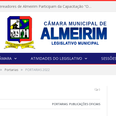
Servidores e Vereadores de Almeirim Participam da Capacitação “Orientar é a Nossa Missão”
CÂMARA
ATIVIDADES DO LEGISLATIVO
SESSÕE
»
»
Portarias
PORTARIAS 2022
0
PORTARIAS
,
PUBLICAÇÕES OFICIAIS